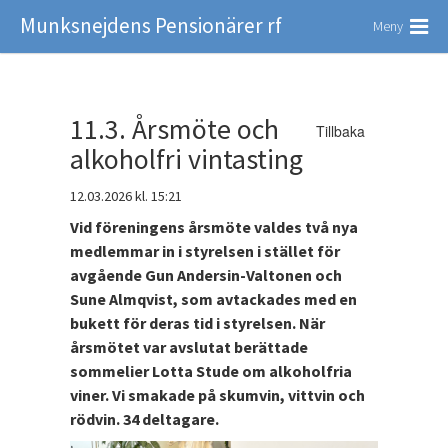
Munksnejdens Pensionärer rf
Meny
11.3. Årsmöte och
Tillbaka
alkoholfri vintasting
12.03.2026
kl. 15:21
Vid föreningens årsmöte valdes två nya
medlemmar in i styrelsen i stället för
avgående Gun Andersin-Valtonen och
Sune Almqvist, som avtackades med en
bukett för deras tid i styrelsen. När
årsmötet var avslutat berättade
sommelier Lotta Stude om alkoholfria
viner. Vi smakade på skumvin, vittvin och
rödvin. 34 deltagare.