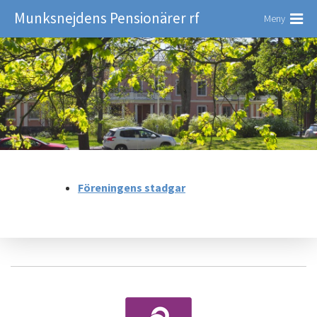
Munksnejdens Pensionärer rf
Meny
Föreningens stadgar