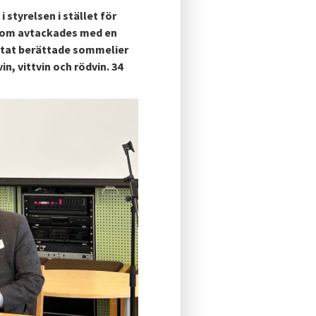
styrelsen i stället för
som avtackades med en
lutat berättade sommelier
n, vittvin och rödvin. 34