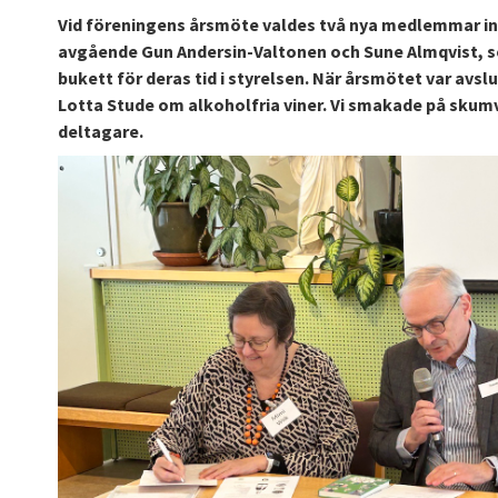
Vid föreningens årsmöte valdes två nya medlemmar in i 
avgående Gun Andersin-Valtonen och Sune Almqvist, 
bukett för deras tid i styrelsen. När årsmötet var avs
Lotta Stude om alkoholfria viner. Vi smakade på skumvi
deltagare.