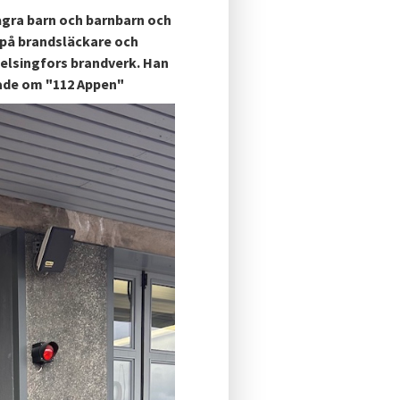
ågra barn och barnbarn och
e på brandsläckare och
Helsingfors brandverk. Han
tade om "112 Appen"