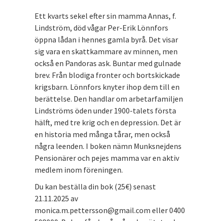
Ett kvarts sekel efter sin mamma Annas, f.
Lindström, död vågar Per-Erik Lönnfors
öppna lådan i hennes gamla byrå. Det visar
sig vara en skattkammare av minnen, men
också en Pandoras ask. Buntar med gulnade
brev. Från blodiga fronter och bortskickade
krigsbarn. Lönnfors knyter ihop dem till en
berättelse. Den handlar om arbetarfamiljen
Lindströms öden under 1900-talets första
hälft, med tre krig och en depression. Det är
en historia med många tårar, men också
några leenden. I boken nämn Munksnejdens
Pensionärer och pejes mamma var en aktiv
medlem inom föreningen.
Du kan beställa din bok (25€) senast
21.11.2025 av
monica.m.pettersson@gmail.com eller 0400