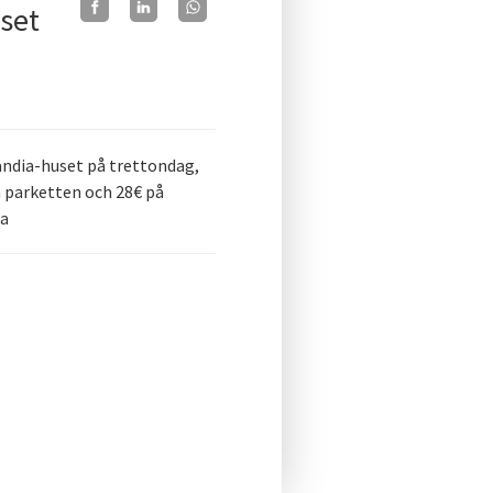
set
landia-huset på trettondag,
på parketten och 28€ på
ca