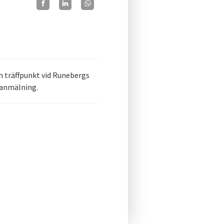
h träffpunkt vid Runebergs
sanmälning.